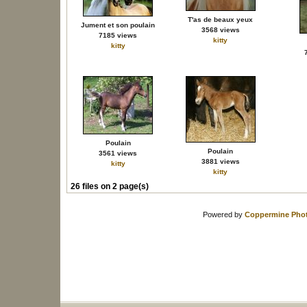
T'as de beaux yeux
Jument et son poulain
3568 views
7185 views
kitty
kitty
Poulain
Poulain
3561 views
3881 views
kitty
kitty
26 files on 2 page(s)
Powered by
Coppermine Phot