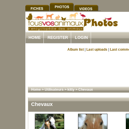
HOME
REGISTER
LOGIN
Album list
|
Last uploads
|
Last comm
Home
>
Utilisateurs
>
kitty
>
Chevaux
Chevaux