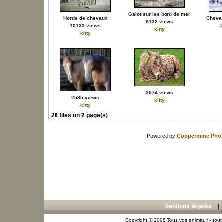
Galot sur les bord de mer
Horde de chevaux
Chevau
6132 views
10133 views
kitty
kitty
3974 views
2585 views
kitty
kitty
26 files on 2 page(s)
Powered by
Coppermine Phot
Mentions légales
Copyright © 2008 Tous vos animaux - toute