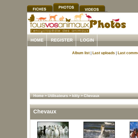
HOME
REGISTER
LOGIN
Album list
|
Last uploads
|
Last comm
Home
>
Utilisateurs
>
kitty
>
Chevaux
Chevaux