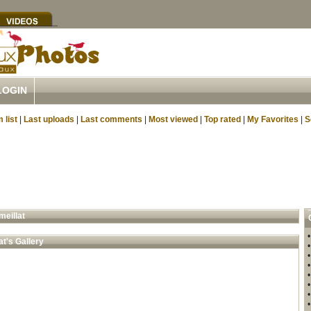
LOGIN
 list
|
Last uploads
|
Last comments
|
Most viewed
|
Top rated
|
My Favorites
|
S
meillat
at's Gallery