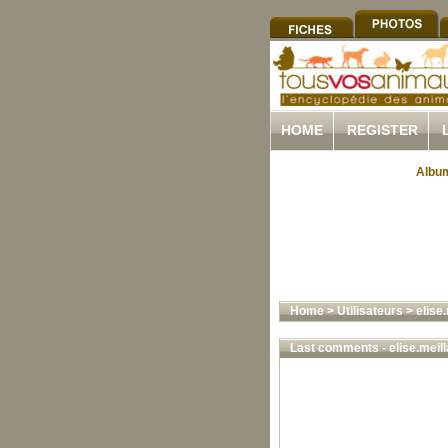
HOME
REGISTER
Album
Home
>
Utilisateurs
>
elise.
Last comments - elise.meill