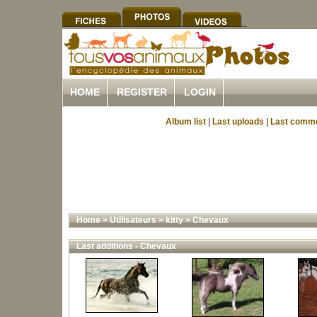
HOME
REGISTER
LOGIN
Album list
|
Last uploads
|
Last comm
Home
>
Utilisateurs
>
kitty
>
Chevaux
Last additions - Chevaux