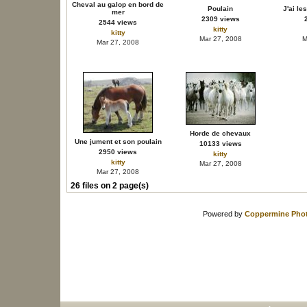
Cheval au galop en bord de
Poulain
J'ai le
mer
2309 views
2544 views
kitty
kitty
Mar 27, 2008
M
Mar 27, 2008
Horde de chevaux
Une jument et son poulain
10133 views
2950 views
kitty
kitty
Mar 27, 2008
Mar 27, 2008
26 files on 2 page(s)
Powered by
Coppermine Phot