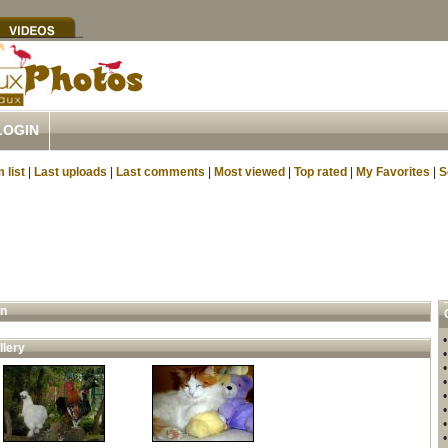
LOGIN
 list
|
Last uploads
|
Last comments
|
Most viewed
|
Top rated
|
My Favorites
|
S
n
llery