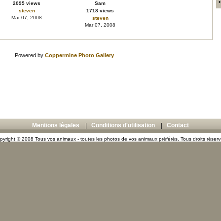
2095 views
Sam
steven
1718 views
Mar 07, 2008
steven
Mar 07, 2008
Powered by
Coppermine Photo Gallery
Mentions légales
|
Conditions d'utilisation
|
Contact
pyright © 2008 Tous vos animaux - toutes les photos de vos animaux préférés. Tous droits réserv