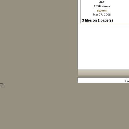
Jaz
1556 views
steven
Mar 07, 2008
3 files on 1 page(s)
Co
"));