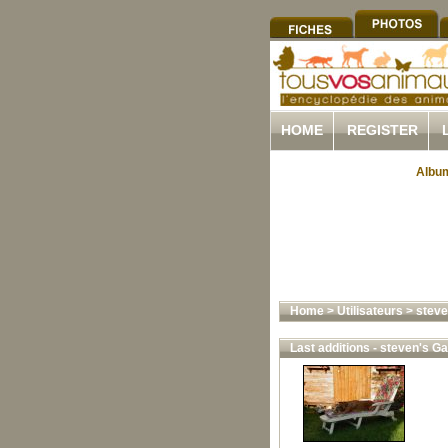
HOME
REGISTER
Album
Home
>
Utilisateurs
>
steve
Last additions - steven's Ga