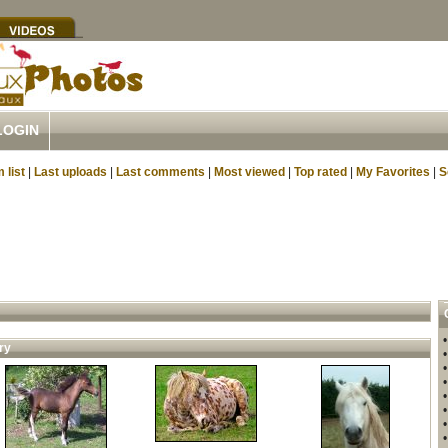
LOGIN
 list
|
Last uploads
|
Last comments
|
Most viewed
|
Top rated
|
My Favorites
|
S
ry