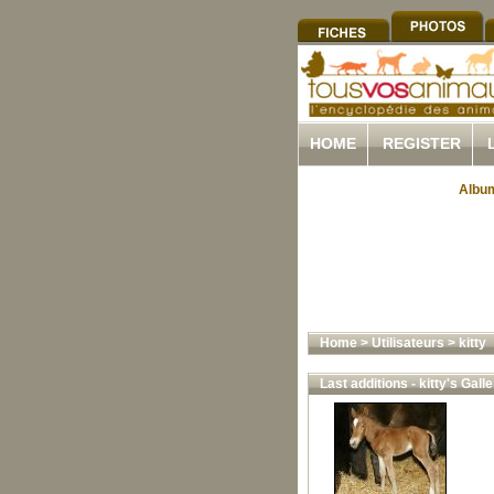
HOME
REGISTER
Album
Home
>
Utilisateurs
>
kitty
Last additions - kitty's Galle