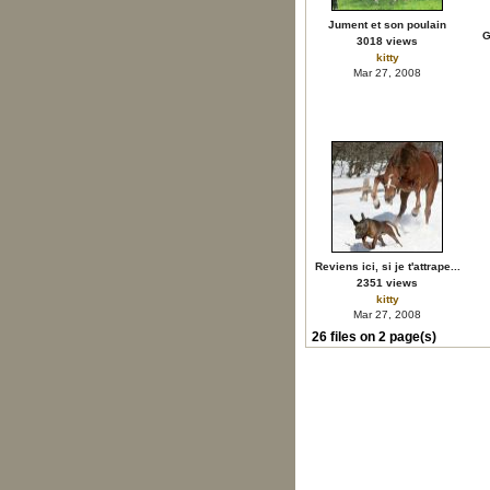
Jument et son poulain
G
3018 views
kitty
Mar 27, 2008
Reviens ici, si je t'attrape...
2351 views
kitty
Mar 27, 2008
26 files on 2 page(s)