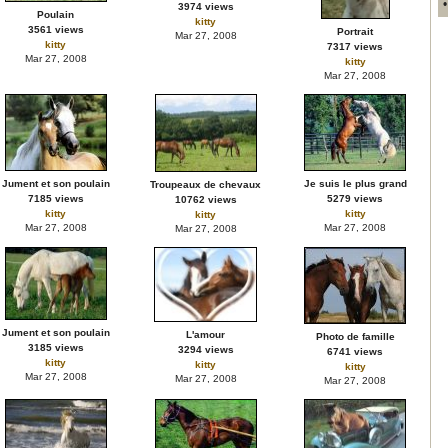
3974 views
Poulain
kitty
3561 views
Portrait
Mar 27, 2008
kitty
7317 views
Mar 27, 2008
kitty
Mar 27, 2008
Jument et son poulain
Je suis le plus grand
Troupeaux de chevaux
7185 views
5279 views
10762 views
kitty
kitty
kitty
Mar 27, 2008
Mar 27, 2008
Mar 27, 2008
Jument et son poulain
L'amour
Photo de famille
3185 views
3294 views
6741 views
kitty
kitty
kitty
Mar 27, 2008
Mar 27, 2008
Mar 27, 2008