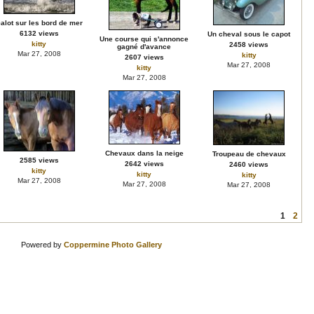
alot sur les bord de mer
6132 views
Un cheval sous le capot
Une course qui s'annonce
kitty
2458 views
gagné d'avance
Mar 27, 2008
kitty
2607 views
Mar 27, 2008
kitty
Mar 27, 2008
Chevaux dans la neige
Troupeau de chevaux
2585 views
2642 views
2460 views
kitty
kitty
kitty
Mar 27, 2008
Mar 27, 2008
Mar 27, 2008
1
2
Powered by
Coppermine Photo Gallery