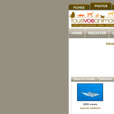
HOME
REGISTER
Album
Search results - "poissons
1830 views
sylvain.salducci