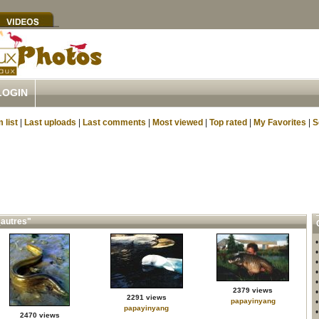
LOGIN
 list
|
Last uploads
|
Last comments
|
Most viewed
|
Top rated
|
My Favorites
|
S
_autres"
2379 views
2291 views
papayinyang
papayinyang
2470 views