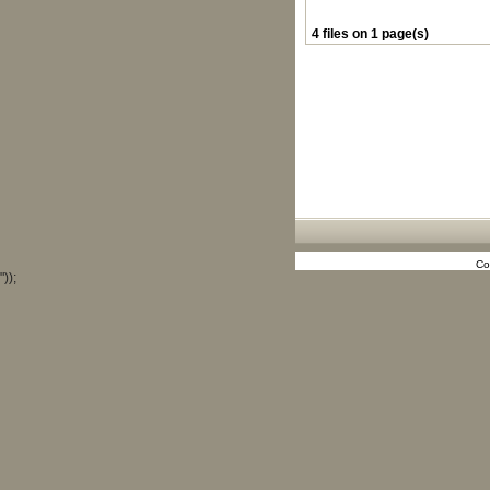
4 files on 1 page(s)
Co
"));