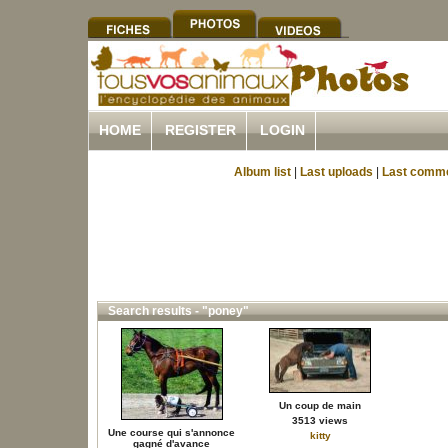
HOME
REGISTER
LOGIN
Album list
|
Last uploads
|
Last comm
Search results - "poney"
Un coup de main
3513 views
Une course qui s'annonce
kitty
gagné d'avance