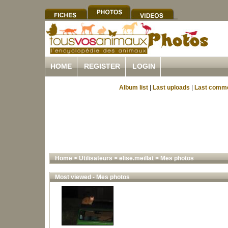
HOME
REGISTER
LOGIN
Album list
|
Last uploads
|
Last comm
Home
>
Utilisateurs
>
elise.meillat
>
Mes photos
Most viewed - Mes photos