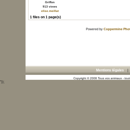
Griffon
913 views
elise.meillat
1 files on 1 page(s)
Powered by
Coppermine Phot
Mentions légales
Copyright © 2008 Tous vos animaux - toute
"));