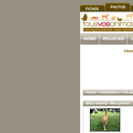
HOME
REGISTER
Album
Home
>
Utilisateurs
>
fst-a
Most viewed - Mes photos