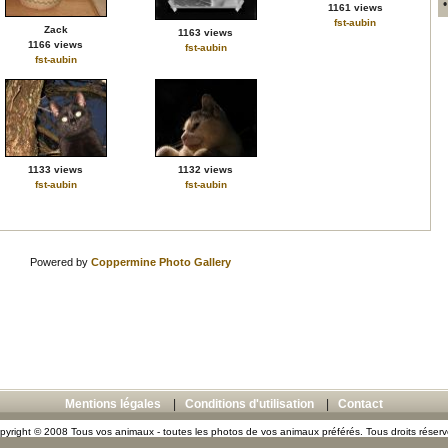
1161 views
fst-aubin
Zack
1163 views
1166 views
fst-aubin
fst-aubin
1133 views
1132 views
fst-aubin
fst-aubin
Powered by
Coppermine Photo Gallery
Mentions légales
|
Conditions d'utilisation
|
Contact
pyright © 2008 Tous vos animaux - toutes les photos de vos animaux préférés. Tous droits réserv