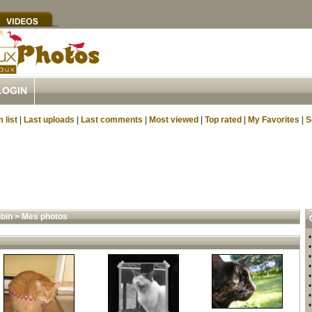
LOGIN
 list
|
Last uploads
|
Last comments
|
Most viewed
|
Top rated
|
My Favorites
|
S
ubin
>
Mes photos