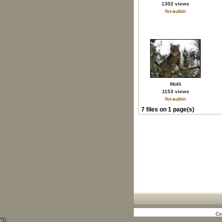
1302 views
fst-aubin
Molli
1153 views
fst-aubin
7 files on 1 page(s)
Co
"));