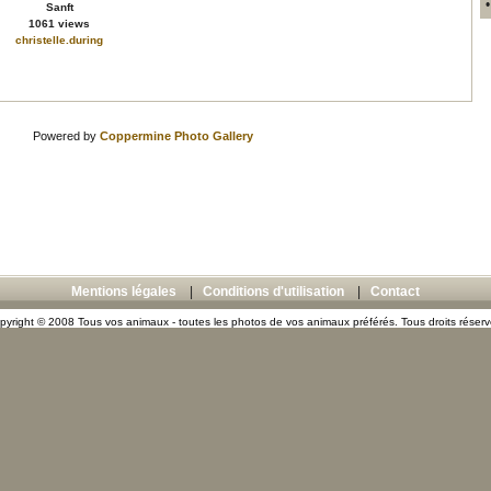
Sanft
1061 views
christelle.during
Powered by
Coppermine Photo Gallery
Mentions légales
|
Conditions d'utilisation
|
Contact
pyright © 2008 Tous vos animaux - toutes les photos de vos animaux préférés. Tous droits réserv