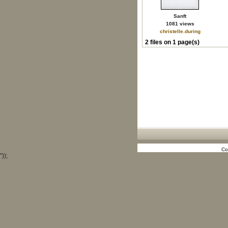
Sanft
1081 views
christelle.during
2 files on 1 page(s)
Co
"));