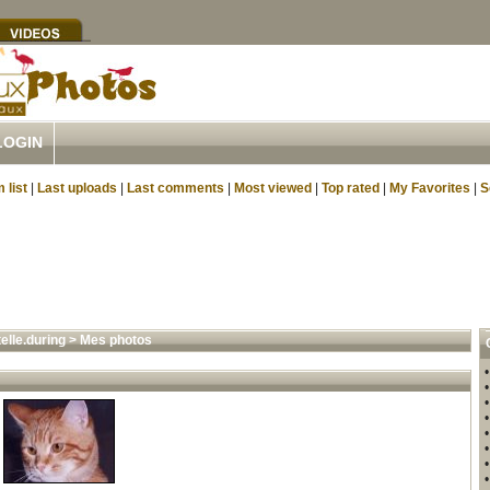
LOGIN
 list
|
Last uploads
|
Last comments
|
Most viewed
|
Top rated
|
My Favorites
|
S
elle.during
>
Mes photos