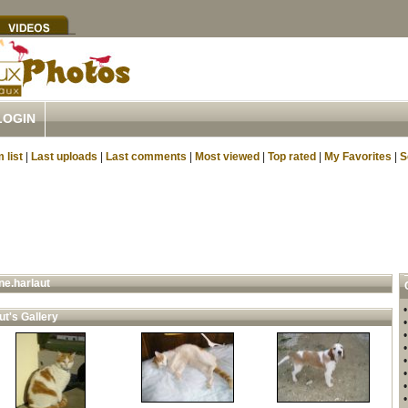
LOGIN
 list
|
Last uploads
|
Last comments
|
Most viewed
|
Top rated
|
My Favorites
|
S
ne.harlaut
ut's Gallery