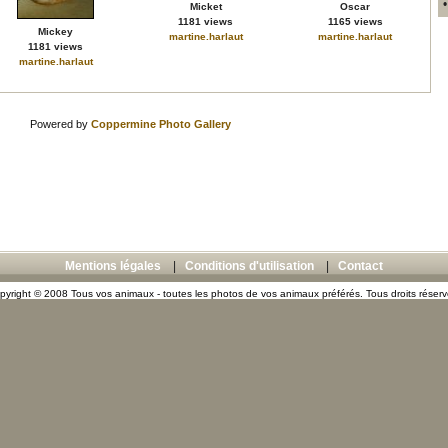
Micket
Oscar
1181 views
1165 views
Mickey
martine.harlaut
martine.harlaut
1181 views
martine.harlaut
Powered by
Coppermine Photo Gallery
Mentions légales
|
Conditions d'utilisation
|
Contact
pyright © 2008 Tous vos animaux - toutes les photos de vos animaux préférés. Tous droits réserv