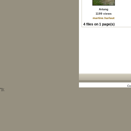
Artung
1199 views
martine.harlaut
4 files on 1 page(s)
Co
"));