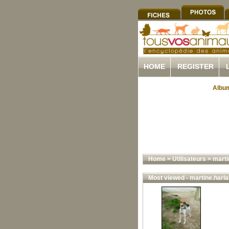
HOME
REGISTER
Album
Home
>
Utilisateurs
>
marti
Most viewed - martine.harla