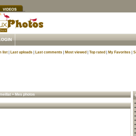
LOGIN
 list
|
Last uploads
|
Last comments
|
Most viewed
|
Top rated
|
My Favorites
|
S
meillat
>
Mes photos