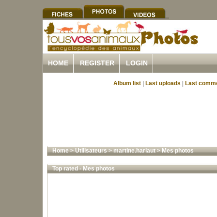
HOME
REGISTER
LOGIN
Album list
|
Last uploads
|
Last comm
Home
>
Utilisateurs
>
martine.harlaut
>
Mes photos
Top rated - Mes photos