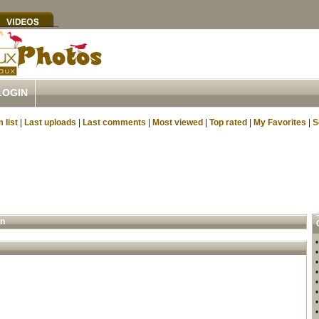
LOGIN
 list
|
Last uploads
|
Last comments
|
Most viewed
|
Top rated
|
My Favorites
|
S
n