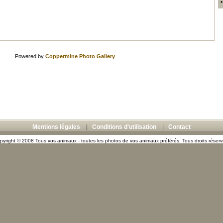
Powered by
Coppermine Photo Gallery
Mentions légales
|
Conditions d'utilisation
|
Contact
pyright © 2008 Tous vos animaux - toutes les photos de vos animaux préférés. Tous droits réserv