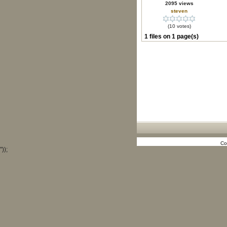
2095 views
steven
(10 votes)
1 files on 1 page(s)
Co
"));