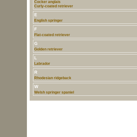
Cocker anglais
Curly-coated retriever
E
English springer
F
Flat-coated retriever
G
Golden retriever
L
Labrador
R
Rhodesian ridgeback
W
Welsh springer spaniel