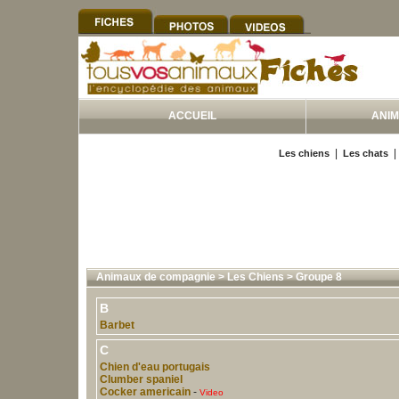
ACCUEIL
ANI
|
Les chiens
Les chats
Animaux de compagnie
>
Les Chiens
>
Groupe 8
B
Barbet
C
Chien d'eau portugais
Clumber spaniel
Cocker americain
-
Video