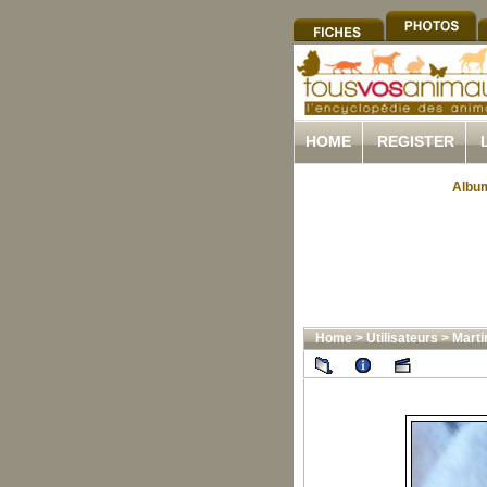
HOME
REGISTER
Album
Home
>
Utilisateurs
>
Marti