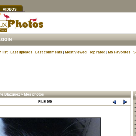
LOGIN
 list
|
Last uploads
|
Last comments
|
Most viewed
|
Top rated
|
My Favorites
|
S
ne.Blazquez
>
Mes photos
FILE 9/9