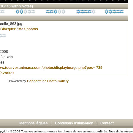
 0.7 / 5 with 9 votes)
eelle_863.jpg
.Blazquez
/
Mes photos
 2008
3 pixels
mes
www.tousvosanimaux.com/photos/displayimage.php?pos=-739
Favorites
Powered by
Coppermine Photo Gallery
Mentions légales
|
Conditions d'utilisation
|
Contact
pyright © 2008 Tous vos animaux - toutes les photos de vos animaux préférés. Tous droits réserv