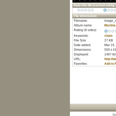
Rate this file
(current rating :
File information
Filename:
image_r
Album name:
Martine
Rating (9 votes):
Keywords:
chats
File Size:
27 KB
Date added:
Mar 19,
Dimensions:
550 x 41
Displayed:
1467 ti
URL:
http://
Favorites:
Add to 
Co