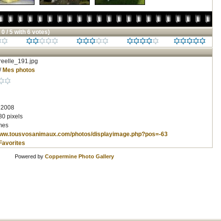
 0 / 5 with 6 votes)
eelle_191.jpg
/
Mes photos
 2008
80 pixels
mes
/www.tousvosanimaux.com/photos/displayimage.php?pos=-63
Favorites
Powered by
Coppermine Photo Gallery