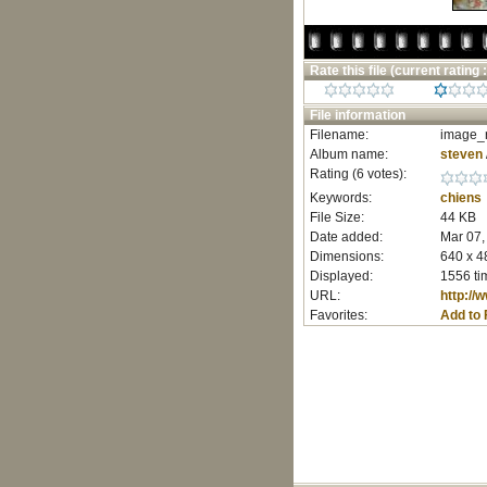
Rate this file
(current rating :
File information
Filename:
image_r
Album name:
steven
Rating (6 votes):
Keywords:
chiens
File Size:
44 KB
Date added:
Mar 07,
Dimensions:
640 x 4
Displayed:
1556 ti
URL:
http:/
Favorites:
Add to 