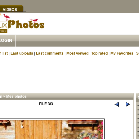
LOGIN
 list
|
Last uploads
|
Last comments
|
Most viewed
|
Top rated
|
My Favorites
|
S
n
>
Mes photos
FILE 3/3