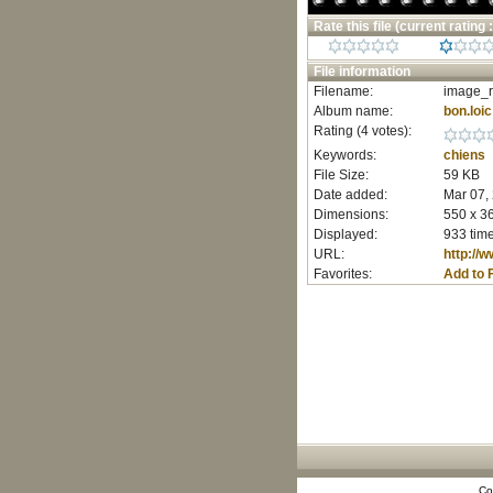
Rate this file
(current rating :
File information
Filename:
image_r
Album name:
bon.loic
Rating (4 votes):
Keywords:
chiens
File Size:
59 KB
Date added:
Mar 07,
Dimensions:
550 x 36
Displayed:
933 tim
URL:
http://
Favorites:
Add to 
Co