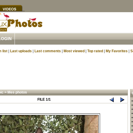
LOGIN
 list
|
Last uploads
|
Last comments
|
Most viewed
|
Top rated
|
My Favorites
|
S
oic
>
Mes photos
FILE 1/1