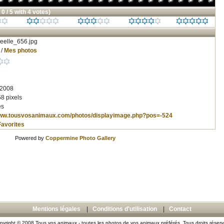
 0 / 5 with 4 votes)
eelle_656.jpg
/
Mes photos
 2008
8 pixels
es
www.tousvosanimaux.com/photos/displayimage.php?pos=-524
Favorites
Powered by
Coppermine Photo Gallery
Mentions légales
|
Conditions d'utilisation
|
Contact
pyright © 2008 Tous vos animaux - toutes les photos de vos animaux préférés. Tous droits réserv