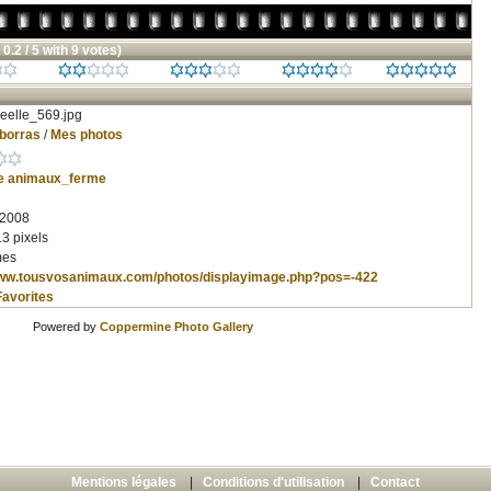
 0.2 / 5 with 9 votes)
eelle_569.jpg
.borras
/
Mes photos
e
animaux_ferme
 2008
3 pixels
mes
www.tousvosanimaux.com/photos/displayimage.php?pos=-422
Favorites
Powered by
Coppermine Photo Gallery
Mentions légales
|
Conditions d'utilisation
|
Contact