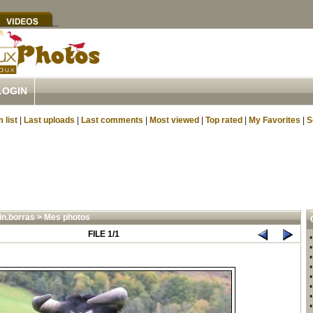
LOGIN
 list
|
Last uploads
|
Last comments
|
Most viewed
|
Top rated
|
My Favorites
|
S
in.borras
>
Mes photos
FILE 1/1