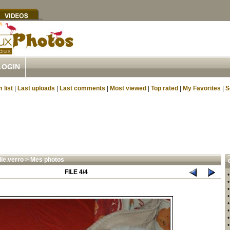
LOGIN
 list
|
Last uploads
|
Last comments
|
Most viewed
|
Top rated
|
My Favorites
|
S
lle.verro
>
Mes photos
FILE 4/4