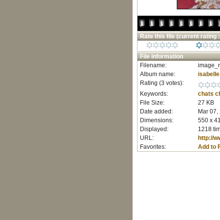
Rate this file
(current rating :
File information
Filename:
image_r
Album name:
isabelle
Rating (3 votes):
Keywords:
chats
c
File Size:
27 KB
Date added:
Mar 07,
Dimensions:
550 x 41
Displayed:
1218 ti
URL:
http://
Favorites:
Add to 