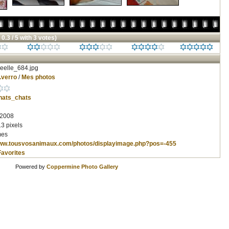
 0.3 / 5 with 3 votes)
eelle_684.jpg
.verro
/
Mes photos
hats_chats
 2008
3 pixels
mes
www.tousvosanimaux.com/photos/displayimage.php?pos=-455
Favorites
Powered by
Coppermine Photo Gallery