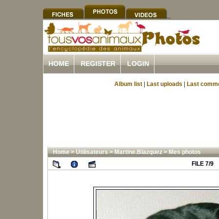
HOME
REGISTER
LOGIN
Album list
|
Last uploads
|
Last comm
Home
>
Utilisateurs
>
Martine.Blazquez
>
Mes photos
FILE 7/9