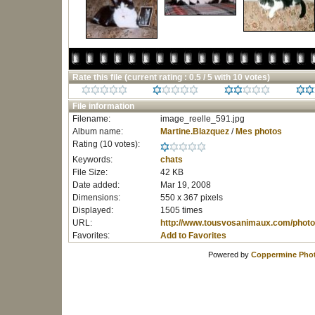
Rate this file
(current rating : 0.5 / 5 with 10 votes)
File information
Filename:
image_reelle_591.jpg
Album name:
Martine.Blazquez
/
Mes photos
Rating (10 votes):
Keywords:
chats
File Size:
42 KB
Date added:
Mar 19, 2008
Dimensions:
550 x 367 pixels
Displayed:
1505 times
URL:
http://www.tousvosanimaux.com/photo
Favorites:
Add to Favorites
Powered by
Coppermine Phot