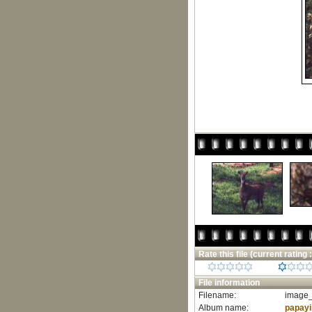
Rate this file
(current rating :
File information
Filename:
image_
Album name:
papay