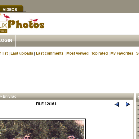
LOGIN
 list
|
Last uploads
|
Last comments
|
Most viewed
|
Top rated
|
My Favorites
|
S
>
En vrac
FILE 12/161