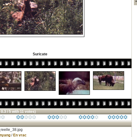
Suricate
 0.3 / 5 with 11 votes)
reelle_38.jpg
inyang
/
En vrac