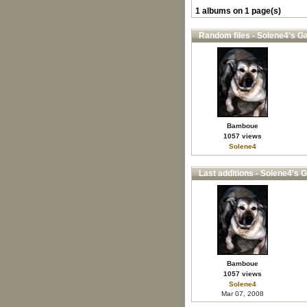
1 albums on 1 page(s)
Random files - Solene4's Ga
Bamboue
1057 views
Solene4
Last additions - Solene4's G
Bamboue
1057 views
Solene4
Mar 07, 2008