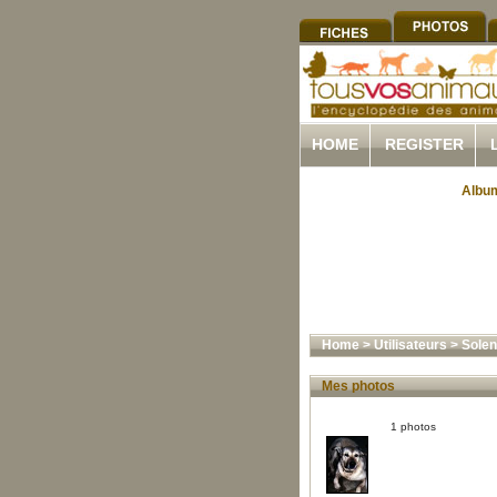
HOME
REGISTER
Album
Home
>
Utilisateurs
>
Sole
Mes photos
1 photos