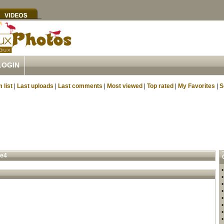
LOGIN
 list
|
Last uploads
|
Last comments
|
Most viewed
|
Top rated
|
My Favorites
|
S
ne4