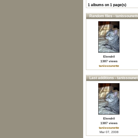
1 albums on 1 page(s)
Random files - tanissounett
Elendril
1387 views
tanissounette
Last additions - tanissounet
Elendril
1387 views
tanissounette
Mar 07, 2008