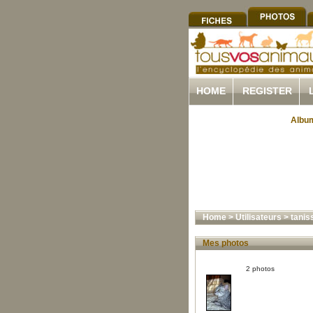
HOME
REGISTER
Album
Home
>
Utilisateurs
>
tanis
Mes photos
2 photos