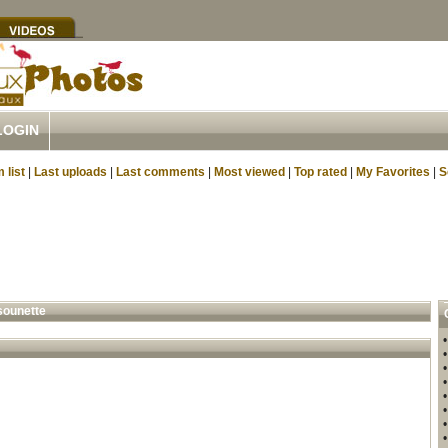
LOGIN
 list
|
Last uploads
|
Last comments
|
Most viewed
|
Top rated
|
My Favorites
|
S
sounette