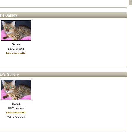
e's Gallery
Salsa
1371 views
tanissounette
te's Gallery
Salsa
1371 views
tanissounette
Mar 07, 2008