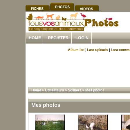
HOME
REGISTER
LOGIN
Album list
|
Last uploads
|
Last comm
Home
>
Utilisateurs
>
Solibera
>
Mes photos
Mes photos