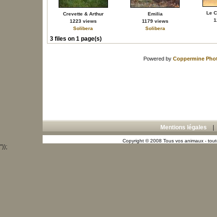
Le C
Crevette & Arthur
Emilia
1
1223 views
1179 views
Solibera
Solibera
3 files on 1 page(s)
Powered by
Coppermine Phot
Mentions légales
Copyright © 2008 Tous vos animaux - toute
"));