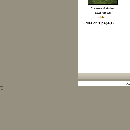
Crevette & Arthur
1223 views
Solibera
3 files on 1 page(s)
Co
"));