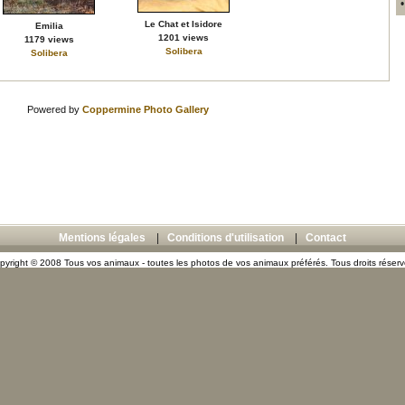
Le Chat et Isidore
Emilia
1201 views
1179 views
Solibera
Solibera
Powered by
Coppermine Photo Gallery
Mentions légales
|
Conditions d'utilisation
|
Contact
pyright © 2008 Tous vos animaux - toutes les photos de vos animaux préférés. Tous droits réserv