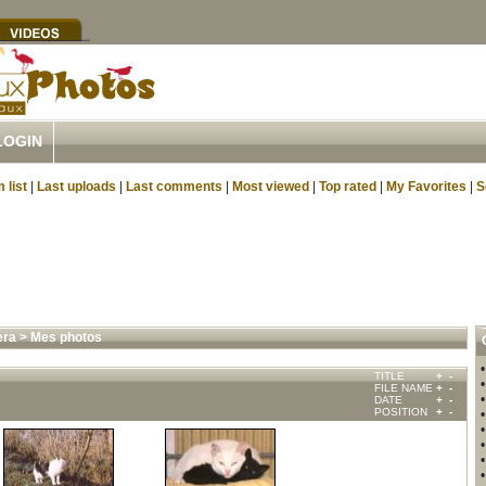
LOGIN
 list
|
Last uploads
|
Last comments
|
Most viewed
|
Top rated
|
My Favorites
|
S
era
>
Mes photos
TITLE
+
-
FILE NAME
+
-
DATE
+
-
POSITION
+
-