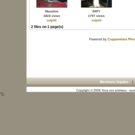
Mousline
RATY
1824 views
1797 views
ludji40
ludji40
2 files on 1 page(s)
Powered by
Coppermine Phot
Mentions légales
Copyright © 2008 Tous vos animaux - toute
"));