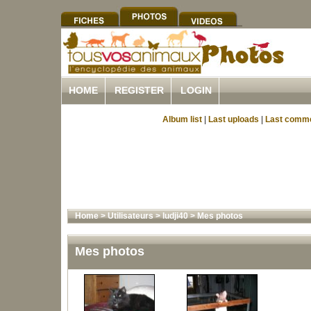
HOME
REGISTER
LOGIN
Album list
|
Last uploads
|
Last comm
Home
>
Utilisateurs
>
ludji40
>
Mes photos
Mes photos