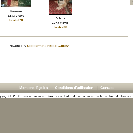
Keewee
1233 views
D'Jack
bestiol78
1073 views
bestiol78
Powered by
Coppermine Photo Gallery
Mentions légales
|
Conditions d'utilisation
|
Contact
pyright © 2008 Tous vos animaux - toutes les photos de vos animaux préférés. Tous droits réserv