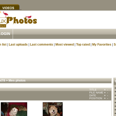
LOGIN
 list
|
Last uploads
|
Last comments
|
Most viewed
|
Top rated
|
My Favorites
|
S
ol78
>
Mes photos
TITLE
+
-
FILE NAME
+
-
DATE
+
-
POSITION
+
-