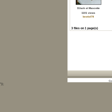
DJack et Mascotte
1101 views
bestiol78
3 files on 1 page(s)
Co
"));