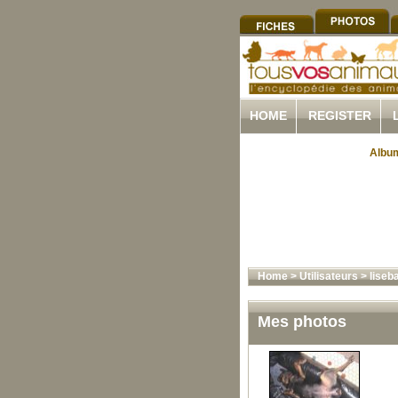
HOME
REGISTER
Album
Home
>
Utilisateurs
>
liseb
Mes photos