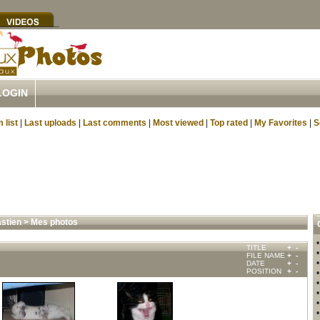
LOGIN
 list
|
Last uploads
|
Last comments
|
Most viewed
|
Top rated
|
My Favorites
|
S
astien
>
Mes photos
TITLE
+
-
FILE NAME
+
-
DATE
+
-
POSITION
+
-