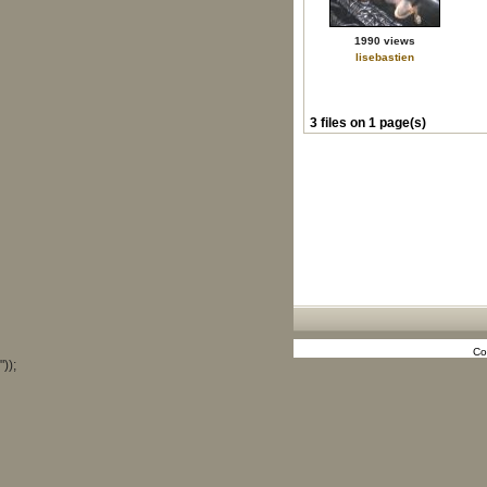
1990 views
lisebastien
3 files on 1 page(s)
Co
"));