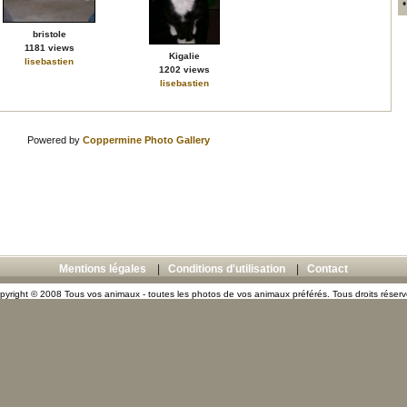
bristole
1181 views
Kigalie
lisebastien
1202 views
lisebastien
Powered by
Coppermine Photo Gallery
Mentions légales
|
Conditions d'utilisation
|
Contact
pyright © 2008 Tous vos animaux - toutes les photos de vos animaux préférés. Tous droits réserv