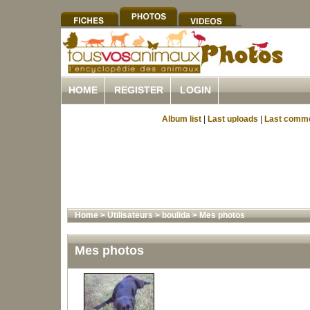
HOME
REGISTER
LOGIN
Album list
|
Last uploads
|
Last comm
Home
>
Utilisateurs
>
boulida
>
Mes photos
Mes photos