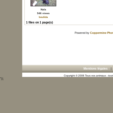
Nala
946 views
boulida
1 files on 1 page(s)
Powered by
Coppermine Phot
Mentions légales
Copyright © 2008 Tous vos animaux - toute
"));