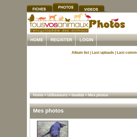
HOME
REGISTER
LOGIN
Album list
|
Last uploads
|
Last comm
Home
>
Utilisateurs
>
boulida
>
Mes photos
Mes photos