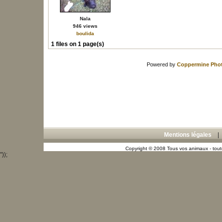
Nala
946 views
boulida
1 files on 1 page(s)
Powered by
Coppermine Phot
Mentions légales
Copyright © 2008 Tous vos animaux - toute
"));