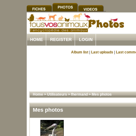
HOME
REGISTER
LOGIN
Album list
|
Last uploads
|
Last comm
Home
>
Utilisateurs
>
fhermand
>
Mes photos
Mes photos