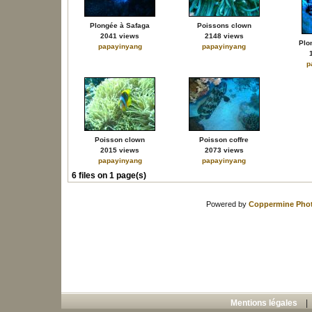
Plongée à Safaga
Poissons clown
2041 views
2148 views
Plo
papayinyang
papayinyang
p
Poisson clown
Poisson coffre
2015 views
2073 views
papayinyang
papayinyang
6 files on 1 page(s)
Powered by
Coppermine Phot
Mentions légales