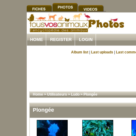
HOME
REGISTER
LOGIN
Album list
|
Last uploads
|
Last comm
Home
>
Utilisateurs
>
Ludo
>
Plongée
Plongée