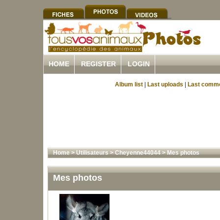
HOME
REGISTER
LOGIN
Album list
|
Last uploads
|
Last comm
Home
>
Utilisateurs
>
Cheyenne44044
>
Mes photos
Mes photos