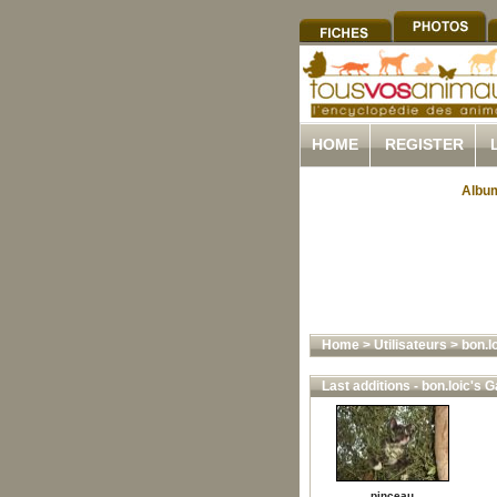
HOME
REGISTER
Album
Home
>
Utilisateurs
>
bon.l
Last additions - bon.loic's G
pinceau