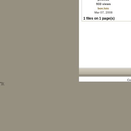
933 views
bon.loic
Mar 07, 2008
1 files on 1 page(s)
Co
"));