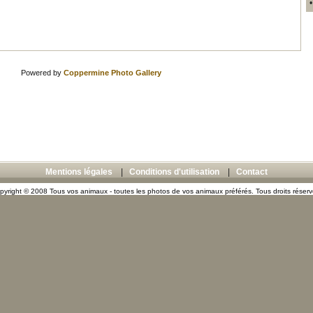
Powered by
Coppermine Photo Gallery
Mentions légales
|
Conditions d'utilisation
|
Contact
pyright © 2008 Tous vos animaux - toutes les photos de vos animaux préférés. Tous droits réserv