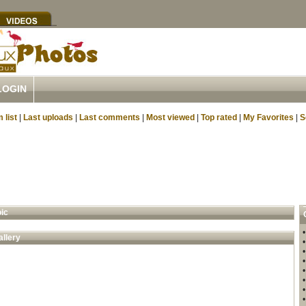
LOGIN
 list
|
Last uploads
|
Last comments
|
Most viewed
|
Top rated
|
My Favorites
|
S
oic
allery