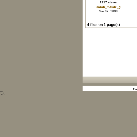
1217 views
sarah_maude_g
Mar 07, 2008
4 files on 1 page(s)
Co
"));