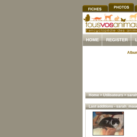
HOME
REGISTER
Album
Home
>
Utilisateurs
>
sara
Last additions - sarah_mau