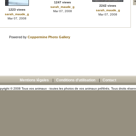
1247 views
2242 views
sarah_maude_g
1223 views
sarah_maude_g
Mar 07, 2008
sarah_maude_g
Mar 07, 2008
Mar 07, 2008
Powered by
Coppermine Photo Gallery
Mentions légales
|
Conditions d'utilisation
|
Contact
pyright © 2008 Tous vos animaux - toutes les photos de vos animaux préférés. Tous droits réserv