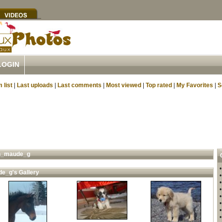
LOGIN
 list
|
Last uploads
|
Last comments
|
Most viewed
|
Top rated
|
My Favorites
|
S
h_maude_g
de_g's Gallery