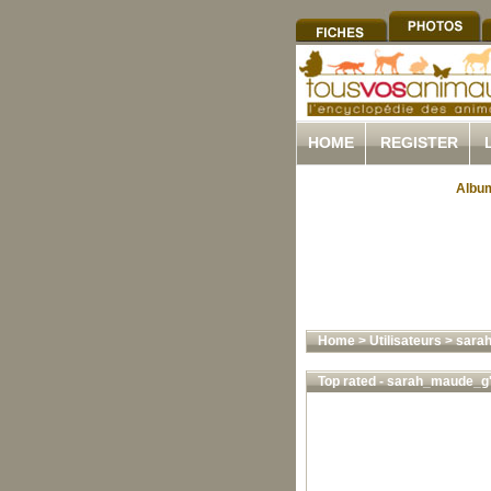
HOME
REGISTER
Album
Home
>
Utilisateurs
>
sara
Top rated - sarah_maude_g'