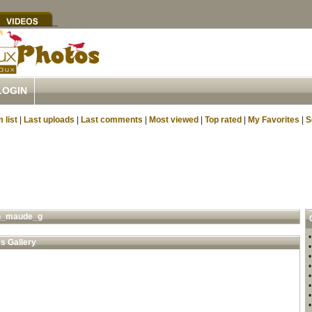
LOGIN
 list
|
Last uploads
|
Last comments
|
Most viewed
|
Top rated
|
My Favorites
|
S
h_maude_g
s Gallery