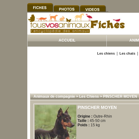
ACCUEIL
ANI
|
Les chiens
Les chats
Animaux de compagnie
>
Les Chiens
>
PINSCHER MOYEN
PINSCHER MOYEN
Origine :
Outre-Rhin
Taille :
45-50 cm
Poids :
15 kg