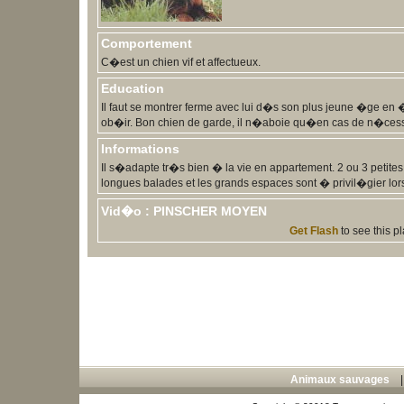
Comportement
C�est un chien vif et affectueux.
Education
Il faut se montrer ferme avec lui d�s son plus jeune �ge en �v
ob�ir. Bon chien de garde, il n�aboie qu�en cas de n�cess
Informations
Il s�adapte tr�s bien � la vie en appartement. 2 ou 3 petites
longues balades et les grands espaces sont � privil�gier lo
Vid�o : PINSCHER MOYEN
Get Flash
to see this pl
Animaux sauvages