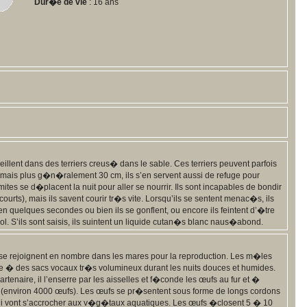
Dur�e de vie
: 16 ans
illent dans des terriers creus� dans le sable. Ces terriers peuvent parfois
 mais plus g�n�ralement 30 cm, ils s’en servent aussi de refuge pour
ites se d�placent la nuit pour aller se nourrir. Ils sont incapables de bondir
courts), mais ils savent courir tr�s vite. Lorsqu’ils se sentent menac�s, ils
en quelques secondes ou bien ils se gonflent, ou encore ils feintent d’�tre
sol. S’ils sont saisis, ils suintent un liquide cutan�s blanc naus�abond.
 se rejoignent en nombre dans les mares pour la reproduction. Les m�les
� des sacs vocaux tr�s volumineux durant les nuits douces et humides.
tenaire, il l’enserre par les aisselles et f�conde les œufs au fur et �
 (environ 4000 œufs). Les œufs se pr�sentent sous forme de longs cordons
ui vont s’accrocher aux v�g�taux aquatiques. Les œufs �closent 5 � 10