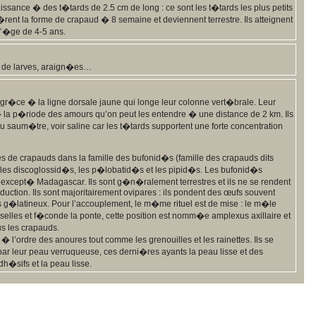
aissance � des t�tards de 2.5 cm de long : ce sont les t�tards les plus petits
rent la forme de crapaud � 8 semaine et deviennent terrestre. Ils atteignent
l’�ge de 4-5 ans.
s, de larves, araign�es…
 gr�ce � la ligne dorsale jaune qui longe leur colonne vert�brale. Leur
 la p�riode des amours qu’on peut les entendre � une distance de 2 km. Ils
 saum�tre, voir saline car les t�tards supportent une forte concentration
es de crapauds dans la famille des bufonid�s (famille des crapauds dits
ussi les discoglossid�s, les p�lobatid�s et les pipid�s. Les bufonid�s
s except� Madagascar. Ils sont g�n�ralement terrestres et ils ne se rendent
duction. Ils sont majoritairement ovipares : ils pondent des œufs souvent
s g�latineux. Pour l’accouplement, le m�me rituel est de mise : le m�le
isselles et f�conde la ponte, cette position est nomm�e amplexus axillaire et
s les crapauds.
 l’ordre des anoures tout comme les grenouilles et les rainettes. Ils se
par leur peau verruqueuse, ces derni�res ayants la peau lisse et des
adh�sifs et la peau lisse.