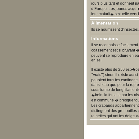
jours plus tard et donnent n
d’Europe. Les jeunes acqui�
leur maturit� sexuelle vers 
Alimentation
Ils se nourrissent d’insecte
Informations
Il se reconnaisse facilement
coassement est si bruyant �
peuvent se reproduire en eau
en sel.
Il existe plus de 250 esp�c
‘’vrais’’) sinon il existe a
peuplent tous les continent
dans l’eau que pour la repro
sous forme de long filament
�treint la femelle par les a
est commune � presque tou
Les crapauds appartiennent �
distinguent des grenouilles 
rainettes qui ont les doigts 