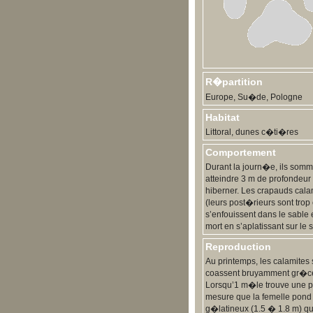
R�partition
Europe, Su�de, Pologne
Habitat
Littoral, dunes c�ti�res
Comportement
Durant la journ�e, ils somme
atteindre 3 m de profondeur
hiberner. Les crapauds calam
(leurs post�rieurs sont trop 
s’enfouissent dans le sable 
mort en s’aplatissant sur le 
Reproduction
Au printemps, les calamites
coassent bruyamment gr�ce 
Lorsqu’1 m�le trouve une par
mesure que la femelle pond
g�latineux (1.5 � 1.8 m) q