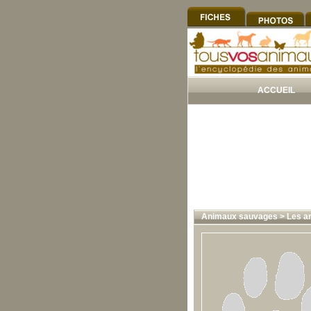
ACCUEIL
Animaux sauvages
>
Les a