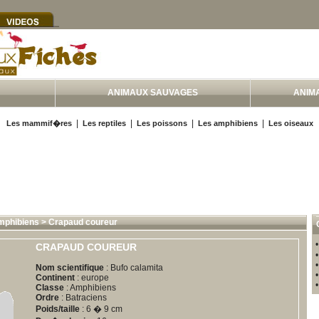
ANIMAUX SAUVAGES
ANIM
|
|
|
|
Les mammif�res
Les reptiles
Les poissons
Les amphibiens
Les oiseaux
mphibiens
>
Crapaud coureur
CRAPAUD COUREUR
Nom scientifique
: Bufo calamita
Continent
: europe
Classe
: Amphibiens
Ordre
: Batraciens
Poids/taille
: 6 � 9 cm