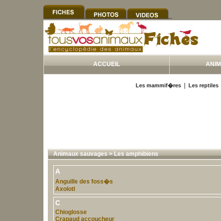
ACCUEIL
ANI
|
Les mammif�res
Les reptiles
Animaux sauvages
>
Les amphibiens
A
Anguille des foss�s
Axolotl
C
Chioglosse
Crapaud accoucheur