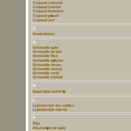
Crapaud commun
Crapaud coureur
Crapaud fouisseur
Crapaud g�ant
Crapaud vert
D
Dendrobates
G
Grenouille agile
Grenouille de bell
Grenouille fleur
Grenouille g�ante
Grenouille rieuse
Grenouille rousse
Grenouille verte
Grenouille volante
H
Hyperolius marbr�
L
Leptodactyle des antilles
Leptodactyle-citerne
P
Pipa
Pleurod�le de waltl