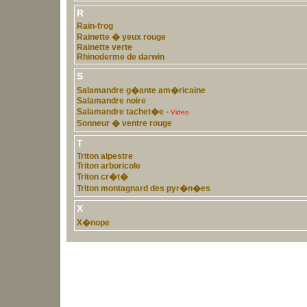
R
Rain-frog
Rainette � yeux rouge
Rainette verte
Rhinoderme de darwin
S
Salamandre g�ante am�ricaine
Salamandre noire
Salamandre tachet�e
-
Video
Sonneur � ventre rouge
T
Triton alpestre
Triton arboricole
Triton cr�t�
Triton montagnard des pyr�n�es
X
X�nope