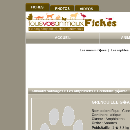
ACCUEIL
ANI
|
Les mammif�res
Les reptiles
Animaux sauvages
>
Les amphibiens
>
Grenouille g�ante
GRENOUILLE G�A
Nom scientifique
: Conr
Continent
: afrique
Classe
: Amphibiens
Ordre
: Anoures
Poids/taille
: 1 � 3.3 kg