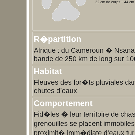
32 cm de corps + 44 cm 
R�partition
Afrique : du Cameroun � Nsana, 
bande de 250 km de long sur 10
Habitat
Fleuves des for�ts pluviales dan
chutes d’eaux
Comportement
Fid�les � leur territoire de cha
grenouilles se placent immobile
proximit� imm�diate d’eaux tur