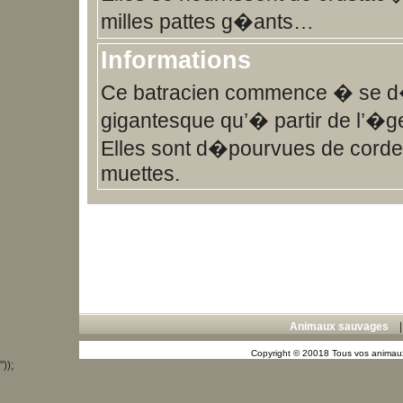
milles pattes g�ants…
Informations
Ce batracien commence � se d
gigantesque qu’� partir de l’�g
Elles sont d�pourvues de corde
muettes.
Animaux sauvages
Copyright © 20018 Tous vos animaux
"));