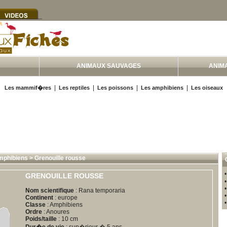
ANIMAUX SAUVAGES
ANIM
|
|
|
|
Les mammif�res
Les reptiles
Les poissons
Les amphibiens
Les oiseaux
mphibiens
>
Grenouille rousse
GRENOUILLE ROUSSE
Nom scientifique
: Rana temporaria
Continent
: europe
Classe
: Amphibiens
Ordre
: Anoures
Poids/taille
: 10 cm