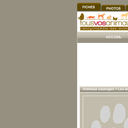
ACCUEIL
Animaux sauvages
>
Les a