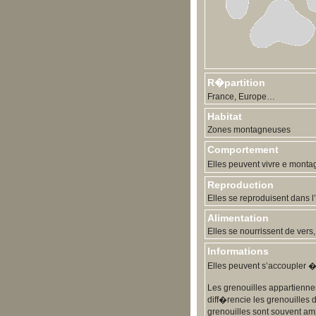
R�partition
France, Europe…
Habitat
Zones montagneuses
Comportement
Elles peuvent vivre e montag
Reproduction
Elles se reproduisent dans l
Alimentation
Elles se nourrissent de vers
Informations
Elles peuvent s’accoupler � 
Les grenouilles appartienne
diff�rencie les grenouilles 
grenouilles sont souvent amp