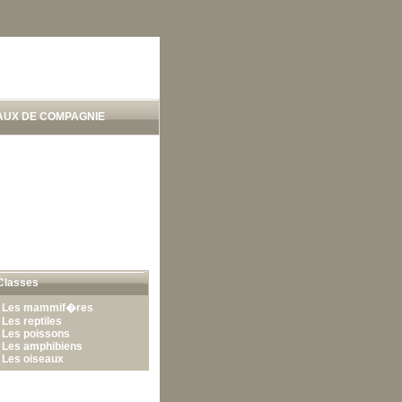
AUX DE COMPAGNIE
Classes
•
Les mammif�res
•
Les reptiles
•
Les poissons
•
Les amphibiens
•
Les oiseaux