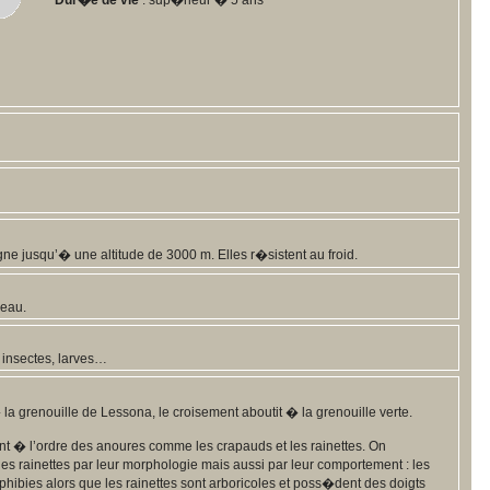
Dur�e de vie
: sup�rieur � 5 ans
ne jusqu’� une altitude de 3000 m. Elles r�sistent au froid.
’eau.
, insectes, larves…
la grenouille de Lessona, le croisement aboutit � la grenouille verte.
nt � l’ordre des anoures comme les crapauds et les rainettes. On
des rainettes par leur morphologie mais aussi par leur comportement : les
hibies alors que les rainettes sont arboricoles et poss�dent des doigts