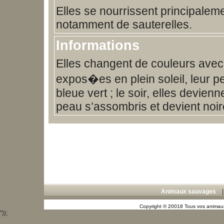
Elles se nourrissent principaleme
notamment de sauterelles.
Informations
Elles changent de couleurs avec
expos�es en plein soleil, leur p
bleue vert ; le soir, elles devienne
peau s’assombris et devient noir
Animaux sauvages
Copyright © 20018 Tous vos animaux
"));