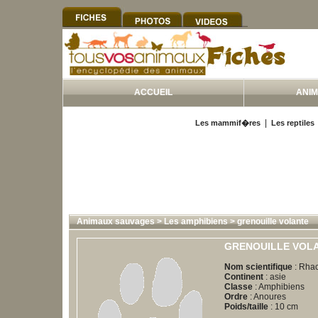
ACCUEIL
ANI
|
Les mammif�res
Les reptiles
Animaux sauvages
>
Les amphibiens
>
grenouille volante
GRENOUILLE VOL
Nom scientifique
: Rhac
Continent
: asie
Classe
: Amphibiens
Ordre
: Anoures
Poids/taille
: 10 cm