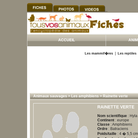
ACCUEIL
ANI
|
Les mammif�res
Les reptiles
Animaux sauvages
>
Les amphibiens
>
Rainette verte
RAINETTE VERTE
Nom scientifique
: Hyla
Continent
: europe
Classe
: Amphibiens
Ordre
: Batraciens
Poids/taille
: 4 � 5,5 cm