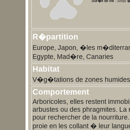
Dur�e de vie
: Jusqu’�
R�partition
Europe, Japon, �les m�diterr
Egypte, Mad�re, Canaries
Habitat
V�g�tations de zones humide
Comportement
Arboricoles, elles restent immobi
arbustes ou des phragmites. La nu
pour rechercher de la nourriture.
proie en les collant � leur langu