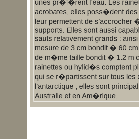
unes pr�f�rent l’eau. Les raine
acrobates, elles poss�dent des 
leur permettent de s’accrocher 
supports. Elles sont aussi capab
sauts relativement grands : ainsi l
mesure de 3 cm bondit � 60 cm et
de m�me taille bondit � 1.2 m d
rainettes ou hylid�s comptent 
qui se r�partissent sur tous les
l’antarctique ; elles sont princi
Australie et en Am�rique.