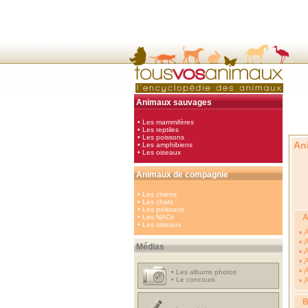
Animaux sauvages
•
Les mammifères
•
Les reptiles
•
Les poissons
An
•
Les amphibiens
•
Les oiseaux
Animaux de compagnie
•
Les chiens
•
Les chats
•
Les poissons
•
Les NACs
•
Les oiseaux
•
A
•
Médias
•
A
•
A
•
A
•
Les albums photos
•
Le concours
•
A