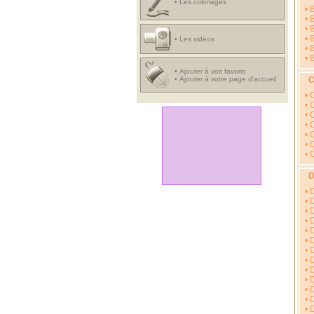
•
Les coloriages
•
B
•
B
•
B
•
B
•
Les vidéos
•
B
•
B
•
Ajouter à vos favoris
•
Ajouter à votre page d'accueil
•
C
•
C
•
C
•
C
•
•
C
•
•
D
•
•
D
•
•
D
•
•
•
D
•
D
•
•
•
•
D