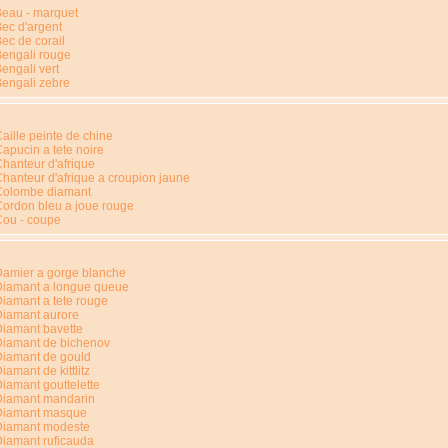
eau - marquet
ec d'argent
ec de corail
engali rouge
engali vert
engali zebre
C
aille peinte de chine
apucin a tete noire
hanteur d'afrique
hanteur d'afrique a croupion jaune
Colombe diamant
ordon bleu a joue rouge
Cou - coupe
D
amier a gorge blanche
Diamant a longue queue
iamant a tete rouge
Diamant aurore
iamant bavette
Diamant de bichenov
Diamant de gould
iamant de kittlitz
iamant gouttelette
Diamant mandarin
Diamant masque
Diamant modeste
iamant ruficauda