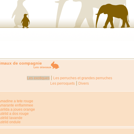
imaux de compagnie
Les oiseaux
|
Les exotiques
Les perruches et grandes perruches
|
Les perroquets
Divers
A
madine a tete rouge
Amarante enflammee
srilda a joues orange
strild a dos rouge
strild lavande
strild ondule
B