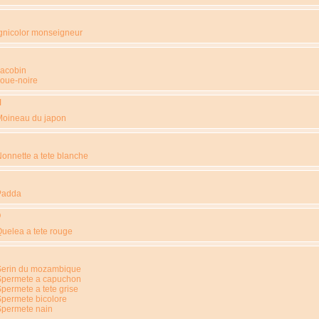
gnicolor monseigneur
Jacobin
oue-noire
M
Moineau du japon
N
onnette a tete blanche
Padda
Q
uelea a tete rouge
Serin du mozambique
Spermete a capuchon
permete a tete grise
permete bicolore
Spermete nain