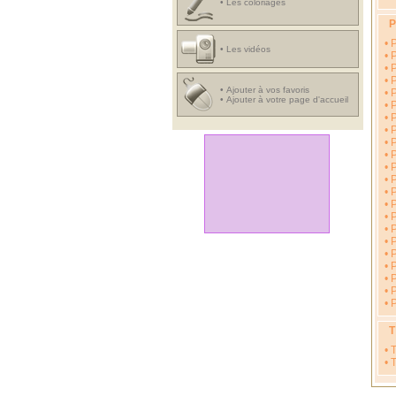
•
Les coloriages
P
•
P
•
Les vidéos
•
P
•
P
•
•
Ajouter à vos favoris
•
P
•
Ajouter à votre page d'accueil
•
P
•
P
•
P
•
P
•
•
P
•
•
P
•
•
P
•
P
•
•
P
•
•
P
•
P
•
P
T
•
T
•
T