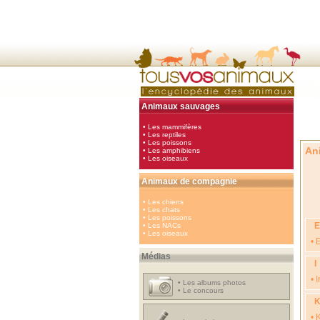
Animaux sauvages
•
Les mammifères
•
Les reptiles
•
Les poissons
An
•
Les amphibiens
•
Les oiseaux
Animaux de compagnie
•
Les chiens
•
Les chats
•
Les poissons
E
•
Les NACs
•
Les oiseaux
•
Médias
I
•
I
•
Les albums photos
•
Le concours
•
K