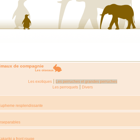
imaux de compagnie
Les oiseaux
|
Les exotiques
Les perruches et grandes perruches
|
Les perroquets
Divers
Eupheme resplendissante
nseparables
K
akariki a front rouge