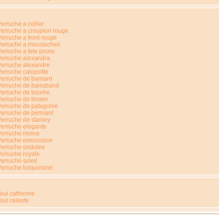
erruche a collier
erruche a croupion rouge
erruche a front rouge
Perruche a moustaches
erruche a tete prune
erruche alexandra
erruche alexandre
erruche calopsitte
erruche de barnard
Perruche de barraband
erruche de bourke
Perruche de brown
erruche de patagonie
Perruche de pennant
erruche de stanley
erruche elegante
Perruche moine
erruche omnicolore
Perruche ondulee
erruche royale
erruche soleil
erruche turquoisine
oui catherine
oui celeste