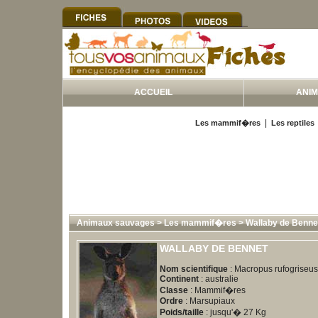
ACCUEIL
ANI
|
Les mammif�res
Les reptiles
Animaux sauvages
>
Les mammif�res
>
Wallaby de Benne
WALLABY DE BENNET
Nom scientifique
: Macropus rufogriseus
Continent
: australie
Classe
: Mammif�res
Ordre
: Marsupiaux
Poids/taille
: jusqu'� 27 Kg