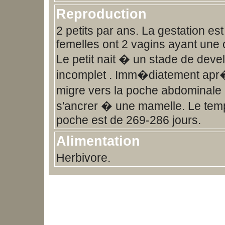
Reproduction
2 petits par ans. La gestation est
femelles ont 2 vagins ayant un
Le petit nait � un stade de dev
incomplet . Imm�diatement apr�s
migre vers la poche abdominale
s'ancrer � une mamelle. Le te
poche est de 269-286 jours.
Alimentation
Herbivore.