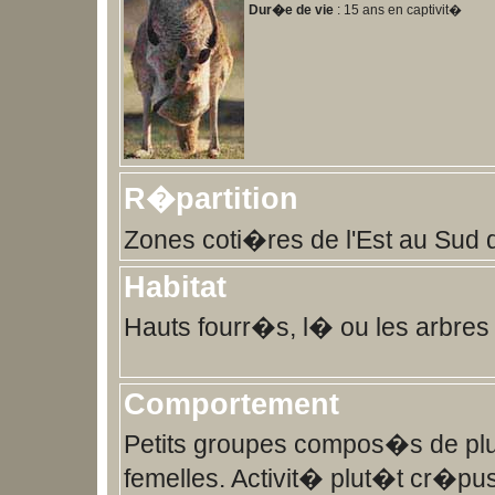
Dur�e de vie
: 15 ans en captivit�
R�partition
Zones coti�res de l'Est au Sud de
Habitat
Hauts fourr�s, l� ou les arbres
Comportement
Petits groupes compos�s de pl
femelles. Activit� plut�t cr�pus