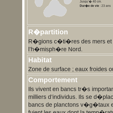
Jusqu’� 40 cm.
Dur�e de vie
: 23 ans
R�partition
R�gions c�ti�res des mers et
l’h�misph�re Nord.
Habitat
Zone de surface ; eaux froides
Comportement
Ils vivent en bancs tr�s import
milliers d’individus. Ils se d�pla
bancs de planctons v�g�taux et
fuient les eaux dont la temp�ra