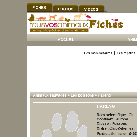
ACCUEIL
ANI
|
Les mammif�res
Les reptiles
Animaux sauvages
>
Les poissons
>
Hareng
HARENG
Nom scientifique
: Clu
Continent
: europe
Classe
: Poissons
Ordre
: Clup�iformes
Poids/taille
: jusqu’� 50