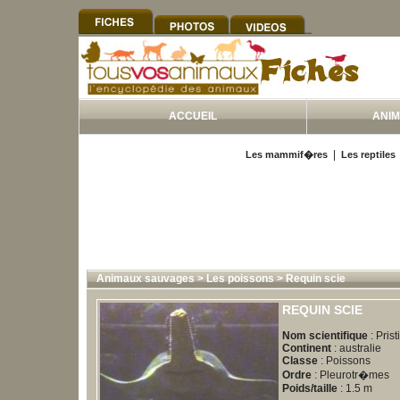
ACCUEIL
ANI
|
Les mammif�res
Les reptiles
Animaux sauvages
>
Les poissons
>
Requin scie
REQUIN SCIE
Nom scientifique
: Pristi
Continent
: australie
Classe
: Poissons
Ordre
: Pleurotr�mes
Poids/taille
: 1.5 m