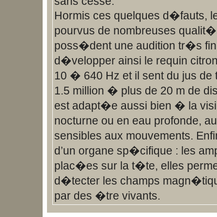
sans cesse.
Hormis ces quelques d�fauts, le
pourvus de nombreuses qualit�s 
poss�dent une audition tr�s fin
d�velopper ainsi le requin citro
10 � 640 Hz et il sent du jus de
1.5 million � plus de 20 m de di
est adapt�e aussi bien � la vis
nocturne ou en eau profonde, aus
sensibles aux mouvements. Enfi
d’un organe sp�cifique : les am
plac�es sur la t�te, elles perme
d�tecter les champs magn�tiqu
par des �tre vivants.