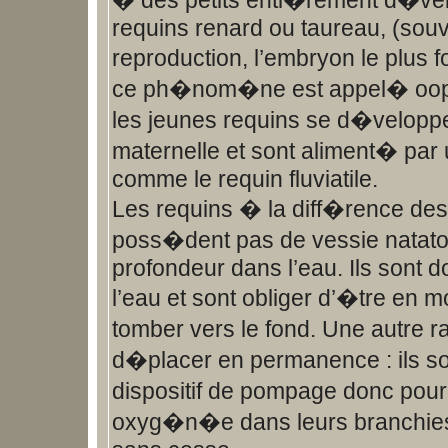
� des petits enti�rement d�v
requins renard ou taureau, (sou
reproduction, l’embryon le plus 
ce ph�nom�ne est appel� oopha
les jeunes requins se d�veloppe
maternelle et sont aliment� par 
comme le requin fluviatile.
Les requins � la diff�rence de
poss�dent pas de vessie natatoir
profondeur dans l’eau. Ils sont 
l’eau et sont obliger d’�tre en
tomber vers le fond. Une autre r
d�placer en permanence : ils 
dispositif de pompage donc pour
oxyg�n�e dans leurs branchies,