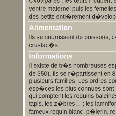
Ovovipares , les œufs incubent 
ventre maternel puis les femell
des petits enti�rement d�velo
Alimentation
Ils se nourrissent de poissons,
crustac�s.
Informations
Il existe de tr�s nombreuses e
de 350). Ils se r�partissent en
plusieurs familles. Les ordres c
esp�ces les plus connues sont l
qui comptent les requins baleines
tapis, les z�bres… ; les lamnifo
fameux requin blanc, p�lerin, r