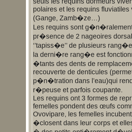
seuls les requins dormeurs vive
polaires et les requins fluviatiles
(Gange, Zamb�ze…)
Les requins sont g�n�ralement
pr�sence de 2 nageoires dorsal
‘’tapiss�e’’ de plusieurs rang�
la derni�re rang�e est fonctionn
�tants des dents de remplaceme
recouverte de denticules (permet
p�n�tration dans l’eau)qui rend
r�peuse et parfois coupante.
Les requins ont 3 formes de repr
femelles pondent des œufs comme
Ovovipare, les femelles incubent 
�closent dans leur corps et ell