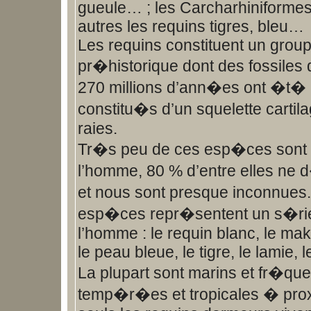
gueule… ; les Carcharhiniformes
autres les requins tigres, bleu…
Les requins constituent un grou
pr�historique dont des fossiles 
270 millions d’ann�es ont �t� r
constitu�s d’un squelette carti
raies.
Tr�s peu de ces esp�ces sont
l’homme, 80 % d’entre elles ne 
et nous sont presque inconnues
esp�ces repr�sentent un s�ri
l’homme : le requin blanc, le mak
le peau bleue, le tigre, le lamie, 
La plupart sont marins et fr�que
temp�r�es et tropicales � pro